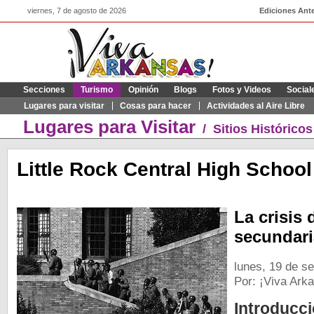
viernes, 7 de agosto de 2026
Ediciones Ante
Secciones
Turismo
Opinión
Blogs
Fotos y Videos
Social
Lugares para visitar
Cosas para hacer
Actividades al Aire Libre
Lugares para Visitar
/
Sitios Histórico
Little Rock Central High School
La crisis 
secundaria
lunes, 19 de s
Por: ¡Viva Ark
Introducc