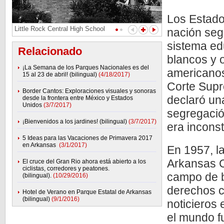
Los Estado
Little Rock Central High School
nación seg
sistema ed
Relacionado
blancos y o
¡La Semana de los Parques Nacionales es del
americanos
15 al 23 de abril! (bilingual)
(4/18/2017)
Corte Supr
Border Cantos: Exploraciones visuales y sonoras
declaró un
desde la frontera entre México y Estados
Unidos
(3/7/2017)
segregació
¡Bienvenidos a los jardines! (bilingual)
(3/7/2017)
era inconst
5 Ideas para las Vacaciones de Primavera 2017
en Arkansas
(3/1/2017)
En 1957, l
Arkansas Ce
El cruce del Gran Rio ahora está abierto a los
ciclistas, corredores y peatones.
campo de ba
(bilingual).
(10/29/2016)
derechos ci
Hotel de Verano en Parque Estatal de Arkansas
(bilingual)
(9/1/2016)
noticieros 
el mundo fu