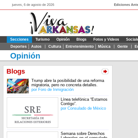
jueves, 6 de agosto de 2026
Ediciones Ante
Secciones
Turismo
Opinión
Blogs
Fotos y Videos
Social
Deportes │ Autos
Cultura │ Entretenimiento │ Música
Gente
E
Opinión
Blogs
Trump abre la posibilidad de una reforma
migratoria, pero no concreta detalles.
por
Foro de Inmigración
Línea telefónica “Estamos
Contigo”.
por
Consulado de México
Semana sobre Derechos
Laborales en el consulado