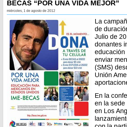
BECAS “POR UNA VIDA MEJOR”
miércoles, 1 de agosto de 2012
La campañ
de duración
Julio de 2
donantes i
educación
enviar men
(SMS) desd
Unión Amer
aportacion
En la conf
en la sede
en Los Ang
lanzamient
con la part