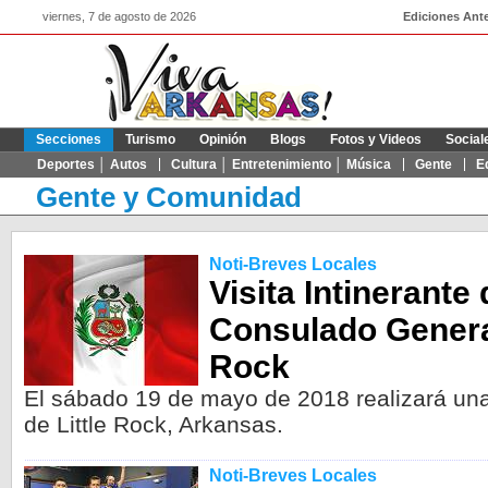
viernes, 7 de agosto de 2026
Ediciones Ante
Secciones
Turismo
Opinión
Blogs
Fotos y Videos
Social
Deportes │ Autos
Cultura │ Entretenimiento │ Música
Gente
E
Gente y Comunidad
Noti-Breves Locales
Visita Intinerante 
Consulado General
Rock
El sábado 19 de mayo de 2018 realizará una V
de Little Rock, Arkansas.
Noti-Breves Locales