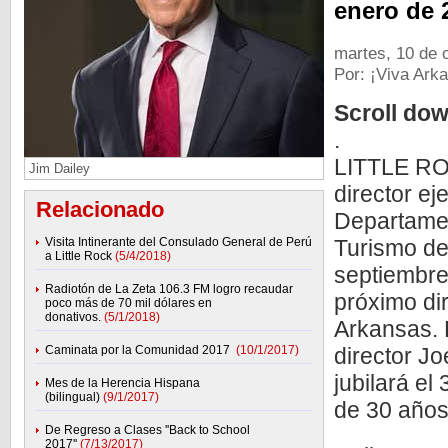
enero de 
martes, 10 de 
Por: ¡Viva Ark
Scroll dow
.
LITTLE RO
Jim Dailey
director ej
Relacionado
Departame
Visita Intinerante del Consulado General de Perú
Turismo de
a Little Rock
(5/4/2018)
septiembre
Radiotón de La Zeta 106.3 FM logro recaudar
próximo di
poco más de 70 mil dólares en
donativos.
(5/1/2018)
Arkansas. D
Caminata por la Comunidad 2017
(10/1/2017)
director Jo
jubilará e
Mes de la Herencia Hispana
(bilingual)
(9/1/2017)
de 30 años
De Regreso a Clases ''Back to School
2017''
(7/13/2017)