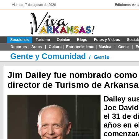
viernes, 7 de agosto de 2026
Ediciones Ante
Secciones
Turismo
Opinión
Blogs
Fotos y Videos
Social
Deportes │ Autos
Cultura │ Entretenimiento │ Música
Gente
E
Gente y Comunidad
/
Gente
Jim Dailey fue nombrado como 
director de Turismo de Arkansas
Dailey sus
Joe David 
el 31 de 
años en e
comenzará