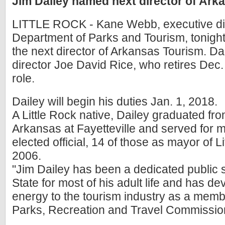
Jim Dailey named next director of Ark
LITTLE ROCK - Kane Webb, executive dir
Department of Parks and Tourism, tonigh
the next director of Arkansas Tourism. Dai
director Joe David Rice, who retires Dec. 
role.
Dailey will begin his duties Jan. 1, 2018.
A Little Rock native, Dailey graduated fro
Arkansas at Fayetteville and served for 
elected official, 14 of those as mayor of L
2006.
"Jim Dailey has been a dedicated public 
State for most of his adult life and has 
energy to the tourism industry as a memb
Parks, Recreation and Travel Commissio