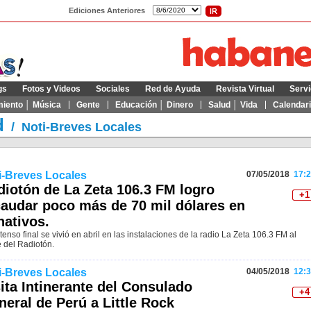
Ediciones Anteriores
gs
Fotos y Videos
Sociales
Red de Ayuda
Revista Virtual
Servi
miento │ Música
Gente
Educación │ Dinero
Salud │ Vida
Calendar
d
/
Noti-Breves Locales
i-Breves Locales
07/05/2018
17:2
diotón de La Zeta 106.3 FM logro
+1
caudar poco más de 70 mil dólares en
nativos.
tenso final se vivió en abril en las instalaciones de la radio La Zeta 106.3 FM al
e del Radiotón.
i-Breves Locales
04/05/2018
12:3
ita Intinerante del Consulado
+4
eral de Perú a Little Rock