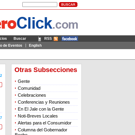
cios
Buscar
RSS
Móvil
io de Eventos
English
Otras Subsecciones
2
Gente
Comunidad
Celebraciones
Conferencias y Reuniones
En El Jale con la Gente
Noti-Breves Locales
7
Alertas para el Consumidor
Columna del Gobernador
Beebe