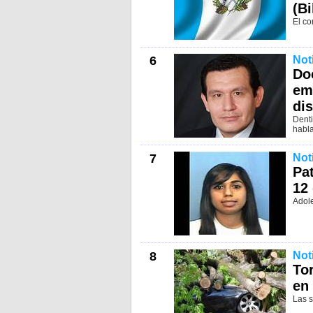
(Bi
El co
6
Not
Do
em
di
Denti
habla
7
Not
Pat
12
Adole
8
Not
To
en
Las 