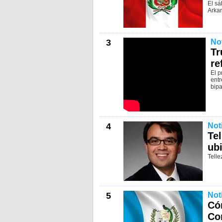
El sá
Arka
3
No
Tr
re
El p
entr
bipa
4
Not
Te
ubi
Telle
5
Not
Có
Co