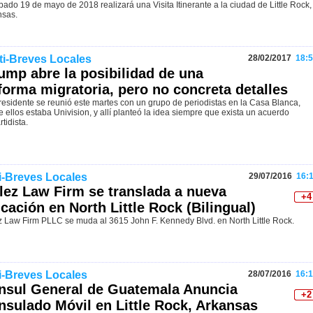
bado 19 de mayo de 2018 realizará una Visita Itinerante a la ciudad de Little Rock,
nsas.
ti-Breves Locales
28/02/2017
18:5
ump abre la posibilidad de una
forma migratoria, pero no concreta detalles
residente se reunió este martes con un grupo de periodistas en la Casa Blanca,
e ellos estaba Univision, y allí planteó la idea siempre que exista un acuerdo
rtidista.
i-Breves Locales
29/07/2016
16:1
llez Law Firm se translada a nueva
+4
cación en North Little Rock (Bilingual)
z Law Firm PLLC se muda al 3615 John F. Kennedy Blvd. en North Little Rock.
i-Breves Locales
28/07/2016
16:1
nsul General de Guatemala Anuncia
+2
nsulado Móvil en Little Rock, Arkansas