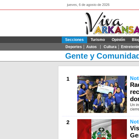
jueves, 6 de agosto de 2026
Secciones
Turismo
Opinión
Blo
Deportes │ Autos
Cultura │ Entreteni
Gente y Comunida
1
Not
Ra
re
do
Un in
cierr
2
Not
Vis
Gen