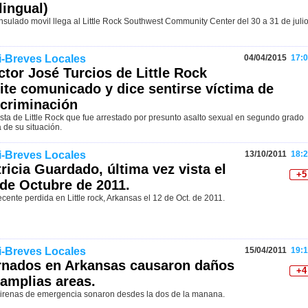
lingual)
nsulado movil llega al Little Rock Southwest Community Center del 30 a 31 de julio
i-Breves Locales
04/04/2015
17:0
ctor José Turcios de Little Rock
ite comunicado y dice sentirse víctima de
scriminación
sta de Little Rock que fue arrestado por presunto asalto sexual en segundo grado
 de su situación.
i-Breves Locales
13/10/2011
18:2
ricia Guardado, última vez vista el
+5
 de Octubre de 2011.
cente perdida en Little rock, Arkansas el 12 de Oct. de 2011.
i-Breves Locales
15/04/2011
19:1
rnados en Arkansas causaron daños
+4
 amplias areas.
sirenas de emergencia sonaron desdes la dos de la manana.