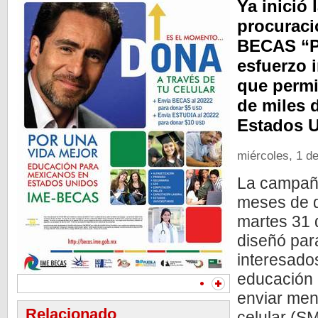
Ya inició
procuraci
BECAS “Po
esfuerzo 
que permi
de miles 
Estados U
miércoles, 1 d
La campaña
meses de du
martes 31 
diseñó par
interesado
educación
enviar men
Relacionado
celular (S