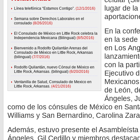
lugar de l
Línea telefónica “Estamos Contigo”.
(12/1/2016)
aportacion
Semana sobre Derechos Laborales en el
consulado
(8/26/2016)
En la conf
El Consulado de México en Little Rock celebra la
en la sede
Independencia Mexicana (Bilingual)
(8/5/2016)
en Los Ang
Bienvenido a Rodolfo Quilantán Arenas del
Consulado de México en Little Rock, Arkansas
lanzamient
(bilingual)
(7/7/2016)
con la part
Rodolfo Quilantán, nuevo Cónsul de México en
Ejecutivo de
Little Rock, Arkansas. (bilingual)
(6/20/2016)
Mexicanos e
Ventanilla de Salud, Consulado de Mexico en
Little Rock, Arkansas.
(4/21/2016)
de León, d
Ángeles, J
como de los cónsules de México en Sant
Williams y San Bernardino, Carolina Zar
Además, estuvo presente el Asambleísta
Ángeles, Gil Cedillo y miembros destaca