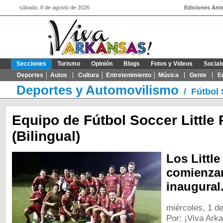
sábado, 8 de agosto de 2026
Ediciones Ante
Secciones
Turismo
Opinión
Blogs
Fotos y Videos
Social
Deportes │ Autos
Cultura │ Entretenimiento │ Música
Gente
E
Deportes y Automovilismo
/
Fútbol
Equipo de Fútbol Soccer Little
(Bilingual)
Los Littl
comienza
inaugural
miércoles, 1 de
Por: ¡Viva Ark