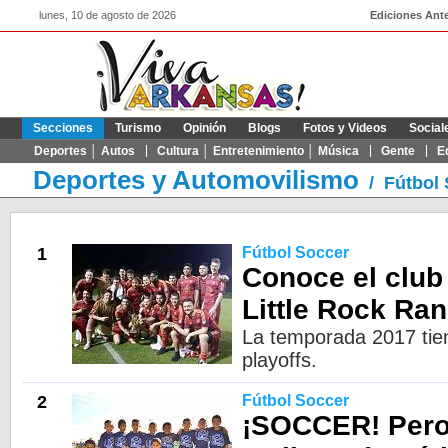
lunes, 10 de agosto de 2026
Ediciones Ante
Secciones
Turismo
Opinión
Blogs
Fotos y Videos
Social
Deportes │ Autos
Cultura │ Entretenimiento │ Música
Gente
E
Deportes y Automovilismo
/
Fútbol
1
Fútbol Soccer
Conoce el club 
Little Rock Ran
La temporada 2017 tien
playoffs.
2
Fútbol Soccer
¡SOCCER! Pero 