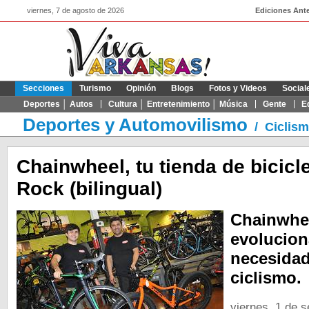
viernes, 7 de agosto de 2026
Ediciones Ante
Secciones
Turismo
Opinión
Blogs
Fotos y Videos
Social
Deportes │ Autos
Cultura │ Entretenimiento │ Música
Gente
E
Deportes y Automovilismo
/
Ciclis
Chainwheel, tu tienda de bicicle
Rock (bilingual)
Chainwhe
evolucion
necesidad
ciclismo.
viernes, 1 de 