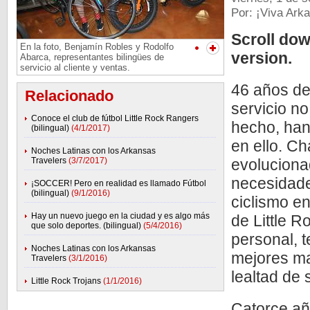
Por: ¡Viva Ark
Scroll dow
En la foto, Benjamín Robles y Rodolfo
version.
Abarca, representantes bilingües de
servicio al cliente y ventas.
46 años de
Relacionado
servicio no
Conoce el club de fútbol Little Rock Rangers
hecho, han
(bilingual)
(4/1/2017)
en ello. C
Noches Latinas con los Arkansas
Travelers
(3/7/2017)
evoluciona
necesidade
¡SOCCER! Pero en realidad es llamado Fútbol
(bilingual)
(9/1/2016)
ciclismo en
Hay un nuevo juego en la ciudad y es algo más
de Little 
que solo deportes. (bilingual)
(5/4/2016)
personal, t
Noches Latinas con los Arkansas
mejores ma
Travelers
(3/1/2016)
lealtad de 
Little Rock Trojans
(1/1/2016)
Catorce añ