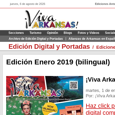
jueves, 6 de agosto de 2026
Ediciones Ante
Secciones
Turismo
Opinión
Blogs
Fotos y Videos
Social
Archivo de Edición Digital y Portadas
Alianzas de Arkansas en Españ
Edición Digital y Portadas
/
Edicione
Edición Enero 2019 (bilingual)
¡Viva Ark
martes, 1 de e
Por: ¡Viva Ark
Haz click p
digital com