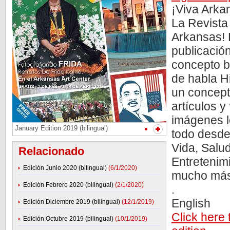
¡Viva Arka
La Revista 
Arkansas! 
publicació
concepto b
de habla H
un concept
artículos y
imágenes lo
January Edition 2019 (bilingual)
todo desde
Vida, Salud
Relacionado
Entretenim
Edición Junio 2020 (bilingual)
(6/1/2020)
mucho más 
Edición Febrero 2020 (bilingual)
(2/1/2020)
.
English
Edición Diciembre 2019 (bilingual)
(12/1/2019)
Click here 
Edición Octubre 2019 (bilingual)
(10/1/2019)