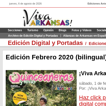
jueves, 6 de agosto de 2026
Ediciones Ante
Secciones
Turismo
Opinión
Blogs
Fotos y Videos
Social
Archivo de Edición Digital y Portadas
Alianzas de Arkansas en Españ
Edición Digital y Portadas
/
Edicione
Edición Febrero 2020 (bilingual
¡Viva Ark
sábado, 1 de f
Por: ¡Viva Ark
Haz click p
digital com