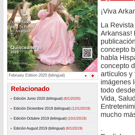
¡Viva Arka
La Revista 
Arkansas! 
publicació
concepto b
habla Hisp
concepto d
artículos y
February Edition 2020 (bilingual)
imágenes lo
Relacionado
todo desde
Vida, Salud
Edición Junio 2020 (bilingual)
(6/1/2020)
Entretenim
Edición Diciembre 2019 (bilingual)
(12/1/2019)
mucho más 
Edición Octubre 2019 (bilingual)
(10/1/2019)
.
Edición August 2019 (bilingual)
(8/1/2019)