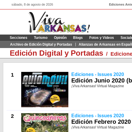
sábado, 8 de agosto de 2026
Ediciones Ante
Secciones
Turismo
Opinión
Blogs
Fotos y Videos
Social
Archivo de Edición Digital y Portadas
Alianzas de Arkansas en Españ
Edición Digital y Portadas
/
Edicione
1
Ediciones - Issues 2020
Edición Junio 2020 (b
¡Viva Arkansas! Virtual Magazine
2
Ediciones - Issues 2020
Edición Febrero 2020 
¡Viva Arkansas! Virtual Magazine