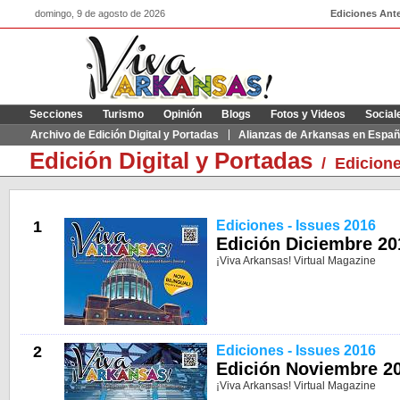
domingo, 9 de agosto de 2026
Ediciones Ante
Secciones
Turismo
Opinión
Blogs
Fotos y Videos
Social
Archivo de Edición Digital y Portadas
Alianzas de Arkansas en Españ
Edición Digital y Portadas
/
Edicione
1
Ediciones - Issues 2016
Edición Diciembre 201
¡Viva Arkansas! Virtual Magazine
2
Ediciones - Issues 2016
Edición Noviembre 20
¡Viva Arkansas! Virtual Magazine