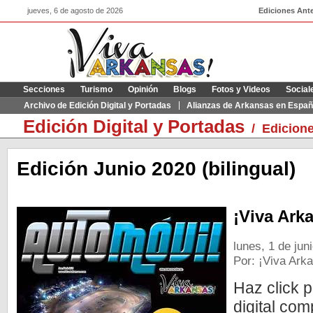
jueves, 6 de agosto de 2026
Ediciones Ante
Secciones
Turismo
Opinión
Blogs
Fotos y Videos
Social
Archivo de Edición Digital y Portadas
Alianzas de Arkansas en Españ
Edición Digital y Portadas
/
Edicione
Edición Junio 2020 (bilingual)
¡Viva Ark
lunes, 1 de jun
Por: ¡Viva Ark
Haz click p
digital com