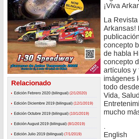
¡Viva Arka
La Revista 
Arkansas! 
publicació
concepto b
de habla H
concepto d
artículos y
imágenes lo
Relacionado
todo desde
Edición Febrero 2020 (bilingual)
(2/1/2020)
Vida, Salud
Entretenim
Edición Diciembre 2019 (bilingual)
(12/1/2019)
mucho más 
Edición Octubre 2019 (bilingual)
(10/1/2019)
Edición August 2019 (bilingual)
(8/1/2019)
.
English
Edición Julio 2019 (bilingual)
(7/1/2019)