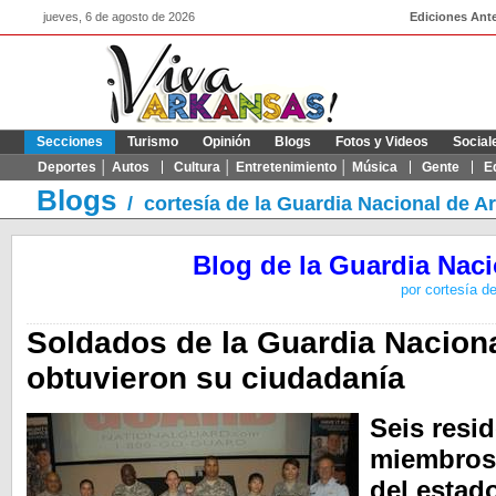
jueves, 6 de agosto de 2026
Ediciones Ante
Secciones
Turismo
Opinión
Blogs
Fotos y Videos
Social
Deportes │ Autos
Cultura │ Entretenimiento │ Música
Gente
E
Blogs
/
cortesía de la Guardia Nacional de A
Blog de la Guardia Nac
por cortesía d
Soldados de la Guardia Nacion
obtuvieron su ciudadanía
Seis resi
miembros 
del estad