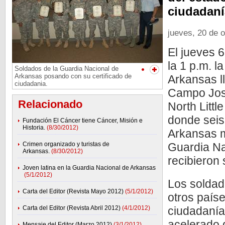
ciudadaní
jueves, 20 de 
El jueves 
la 1 p.m. l
Soldados de la Guardia Nacional de
Arkansas posando con su certificado de
Arkansas l
ciudadania.
Campo Jos
Relacionado
North Litt
donde seis
Fundación El Cáncer tiene Cáncer, Misión e
Historia.
(8/30/2012)
Arkansas m
Crimen organizado y turistas de
Guardia Na
Arkansas.
(8/30/2012)
recibieron
Joven latina en la Guardia Nacional de Arkansas
(5/1/2012)
Los soldad
Carta del Editor (Revista Mayo 2012)
(5/1/2012)
otros país
Carta del Editor (Revista Abril 2012)
(4/1/2012)
ciudadanía
acelerado 
Mensaje del Editor (Marzo 2012)
(3/1/2012)