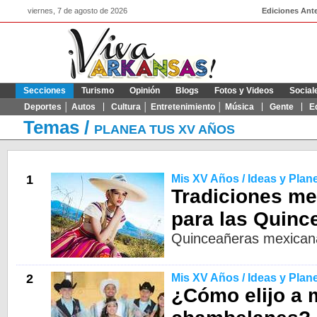
viernes, 7 de agosto de 2026
Ediciones Ante
Secciones
Turismo
Opinión
Blogs
Fotos y Videos
Social
Deportes │ Autos
Cultura │ Entretenimiento │ Música
Gente
E
Temas
/
PLANEA TUS XV AÑOS
1
Mis XV Años / Ideas y Plan
Tradiciones m
para las Quinc
Quinceañeras mexican
2
Mis XV Años / Ideas y Plan
¿Cómo elijo a 