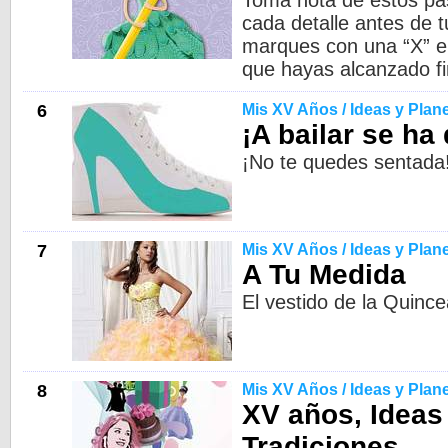
Toma nota de estos pa
cada detalle antes de t
marques con una “X” en
que hayas alcanzado fin
6
Mis XV Años / Ideas y Plan
¡A bailar se ha
¡No te quedes sentada
7
Mis XV Años / Ideas y Plan
A Tu Medida
El vestido de la Quinc
8
Mis XV Años / Ideas y Plan
XV años, Ideas
Tradiciones