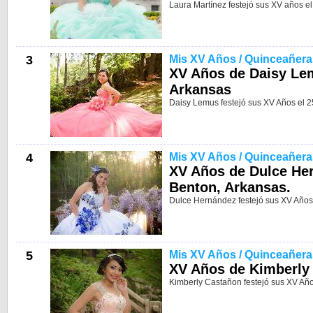
Laura Martínez festejó sus XV años el 
3
Mis XV Años / Quinceañera
XV Años de Daisy Le
Arkansas
Daisy Lemus festejó sus XV Años el 2
4
Mis XV Años / Quinceañera
XV Años de Dulce He
Benton, Arkansas.
Dulce Hernández festejó sus XV Años
5
Mis XV Años / Quinceañera
XV Años de Kimberly
Kimberly Castañon festejó sus XV Año