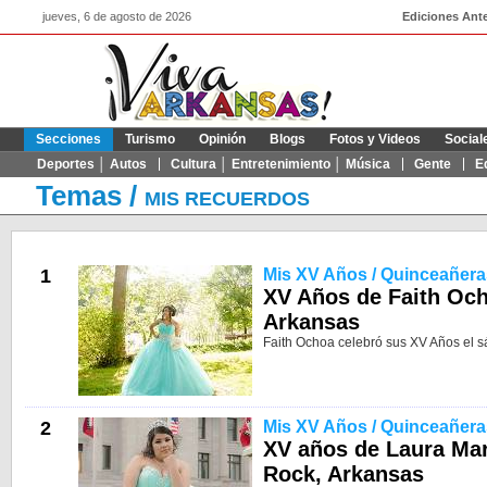
jueves, 6 de agosto de 2026
Ediciones Ante
Secciones
Turismo
Opinión
Blogs
Fotos y Videos
Social
Deportes │ Autos
Cultura │ Entretenimiento │ Música
Gente
E
Temas
/
MIS RECUERDOS
1
Mis XV Años / Quinceañera
XV Años de Faith Oc
Arkansas
Faith Ochoa celebró sus XV Años el s
2
Mis XV Años / Quinceañera
XV años de Laura Mart
Rock, Arkansas