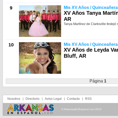
9
Mis XV Años / Quinceañera
XV Años Tanya Martíne
AR
Tanya Martínez de Clarksville festejó 
10
Mis XV Años / Quinceañera
XV Años de Leyda Va
Bluff, AR
Página
1
Nosotros
Directorio
Aviso Legal
Contacto
RSS
© ArkansasEnEspanol.com 2013