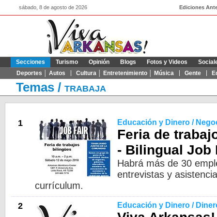
sábado, 8 de agosto de 2026
Ediciones Ante
Secciones
Turismo
Opinión
Blogs
Fotos y Videos
Social
Deportes │ Autos
Cultura │ Entretenimiento │ Música
Gente
E
Temas
/
TRABAJA
1
Educación y Dinero / Nego
Feria de trabaj
- Bilingual Job 
Habrá más de 30 emple
entrevistas y asistenci
currículum.
2
Educación y Dinero / Diner