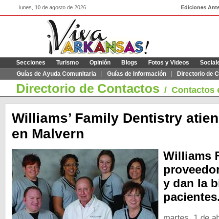
lunes, 10 de agosto de 2026
Ediciones Ante
Secciones
Turismo
Opinión
Blogs
Fotos y Videos
Social
Guías de Ayuda Comunitaria
Guías de Información
Directorio de 
Directorio de Contactos
/
Contactos 
Williams’ Family Dentistry atien
en Malvern
Williams 
proveedor
y dan la 
pacientes
martes, 1 de ab