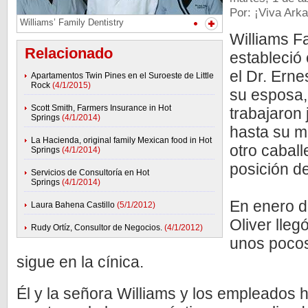
Por: ¡Viva Ark
Williams’ Family Dentistry
Williams Fa
Relacionado
estableció 
el Dr. Ernes
Apartamentos Twin Pines en el Suroeste de Little
Rock
(4/1/2015)
su esposa, 
Scott Smith, Farmers Insurance in Hot
trabajaron 
Springs
(4/1/2014)
hasta su m
La Hacienda, original family Mexican food in Hot
otro caball
Springs
(4/1/2014)
posición de
Servicios de Consultoría en Hot
Springs
(4/1/2014)
En enero d
Laura Bahena Castillo
(5/1/2012)
Oliver lleg
Rudy Ortíz, Consultor de Negocios.
(4/1/2012)
unos pocos
sigue en la cínica.
Él y la señora Williams y los empleados