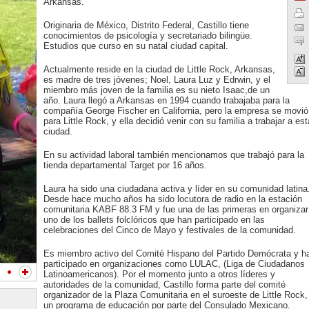
Arkansas.
Originaria de México, Distrito Federal, Castillo tiene
conocimientos de psicología y secretariado bilingüe.
Estudios que curso en su natal ciudad capital.
Actualmente reside en la ciudad de Little Rock, Arkansas,
es madre de tres jóvenes; Noel, Laura Luz y Edrwin, y el
miembro más joven de la familia es su nieto Isaac,de un
año. Laura llegó a Arkansas en 1994 cuando trabajaba para la
compañía George Fischer en California, pero la empresa se movió
para Little Rock, y ella decidió venir con su familia a trabajar a est
ciudad.
En su actividad laboral también mencionamos que trabajó para la
tienda departamental Target por 16 años.
Laura ha sido una ciudadana activa y líder en su comunidad latina
Desde hace mucho años ha sido locutora de radio en la estación
comunitaria KABF 88.3 FM y fue una de las primeras en organizar
uno de los ballets folclóricos que han participado en las
celebraciones del Cinco de Mayo y festivales de la comunidad.
Es miembro activo del Comité Hispano del Partido Demócrata y h
participado en organizaciones como LULAC, (Liga de Ciudadanos
Latinoamericanos). Por el momento junto a otros líderes y
autoridades de la comunidad, Castillo forma parte del comité
organizador de la Plaza Comunitaria en el suroeste de Little Rock,
un programa de educación por parte del Consulado Mexicano.