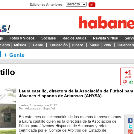
Ediciones Anteriores
gs
Fotos y Videos
Sociales
Red de Ayuda
Revista Virtual
Servi
miento │ Música
Gente
Educación │ Dinero
Salud │ Vida
Calendar
d
/
Gente
illo
+1
Votos
Laura castillo, directora de la Asociación de Fútbol para
Jóvenes Hispanos de Arkansas (AHYSA).
martes, 1 de mayo de 2012
Por: Arkansas en Español
En este mes de celebración de las mamás te presentamos
a Laura castillo quien es la directora de la Asociación de
Fútbol para Jóvenes Hispanos de Arkansas y réferi
certificada por el Comité de Árbitros del Estado de