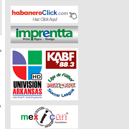
a
.
a